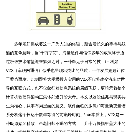
多年媳妇熬成婆这一广为人知的俗语，蕴含着长久的等待与残
酷的竞争意味，当“千万字符”、海量硬件与信仰多年的成果终于通
过极致技术铺垫迎来辉煌之时，一种鲜见于日常的技—t﹣科如
V2X（车联网通信）似乎也呈现出类比的品质：十年发展姗姗让位
于蓄势而发。此刻即将大规模投入实用的V2X不仅将改变汽车对世
界的互联方式，也不仅象征着信息系统的层级飞跃，更暗示着整个
计算机软硬件架构正集体躬逢升阶大考。本文以这段佳兆与现实共
生为核心，从零布局层面的意义、软件面临的激流和海量新变量谱
系分析这个长达十数年等待的前巅峰时刻。\n\n本质上，V2X是一
种既原始又精致、虽老旧却不竭的方式——几十万块指甲盖大小的