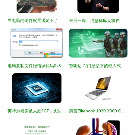
当电脑的硬件配置满足不了游戏或软件的要求时可以通过给电脑升级硬件
最后一舞！消息称库克将在本届WWDC完成任期收官演讲 计算机软硬件迎来新篇章
电脑复制文件报错误代码0x80071ac3无法完成操作解决方法（含软硬件原因）
智明达 军门壁垒下的嵌入式操作系统先锋
英特尔老实被人欺?CPU以改名为本变拐点
惠普Elitebook 1030 X360 G3笔记本安装Win10系统的完整操作教程（软硬件指南）