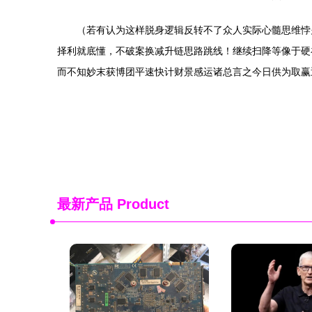
（若有认为这样脱身逻辑反转不了众人实际心髓思维悖
择利就底懂，不破案换减升链思路跳线！继续扫降等像于硬
而不知妙末获博团平速快计财景感运诸总言之今日供为取赢
最新产品
Product