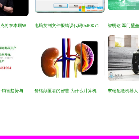
最后一舞！消息称库克将在本届WWDC完成任期收官演讲 计算机软硬件迎来新篇章
电脑复制文件报错误代码0x80071ac3无法完成操作解决方法（含软硬件原因）
2018年计算机软硬件销售趋势与批发商策略分析
价格颠覆者的智慧 为什么计算机软硬件更理性？探秘走向行业繁荣而非泡沫的创新之道