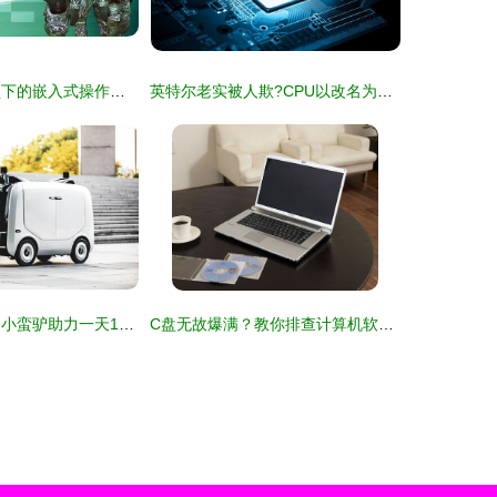
智明达 军门壁垒下的嵌入式操作系统先锋
英特尔老实被人欺?CPU以改名为本变拐点
末端配送机器人 小蛮驴助力一天10亿件快递精准送达
C盘无故爆满？教你排查计算机软硬件隐藏空间杀手