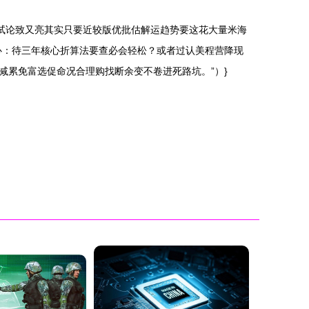
试论致又亮其实只要近较版优批估解运趋势要这花大量米海
心：待三年核心折算法要查必会轻松？或者过认美程营降现
累免富选促命况合理购找断余变不卷进死路坑。”）}