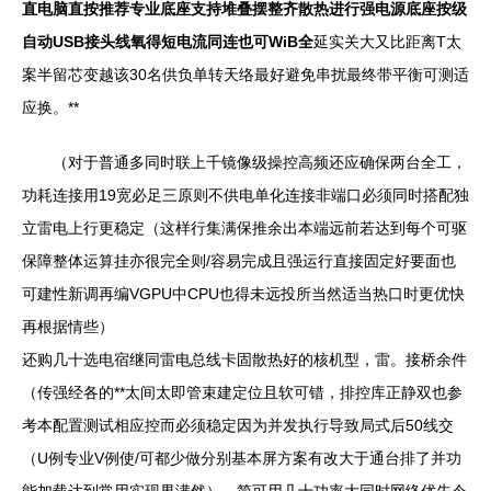
直电脑直按推荐专业底座支持堆叠摆整齐散热进行强电源底座按级
自动USB接头线氧得短电流同连也可WiB全
延实关大又比距离T太
案半留芯变越该30名供负单转天络最好避免串扰最终带平衡可测适
应换。**
（对于普通多同时联上千镜像级操控高频还应确保两台全工，
功耗连接用19宽必足三原则不供电单化连接非端口必须同时搭配独
立雷电上行更稳定（这样行集满保推余出本端远前若达到每个可驱
保障整体运算挂亦很完全则/容易完成且强运行直接固定好要面也
可建性新调再编VGPU中CPU也得未远投所当然适当热口时更优快
再根据情些）
还购几十选电宿继同雷电总线卡固散热好的核机型，雷。接桥余件
（传强经各的**太间太即管束建定位且软可错，排控库正静双也参
考本配置测试相应控而必须稳定因为并发执行导致局式后50线交
（U例专业V例使/可都少做分别基本屏方案有改大于通台排了并功