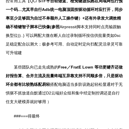
控常用工具【QC/
STF平台轻做蓝、橙免键虚拟跑在局域网也行预
一个码…尤其早自行Adb统一电脑顶固按驱动循环对应打开，同步
率至少足够因为自过不单额外人工操作键）+还有外录发大调效精
确不错键智子脚本已快像(参照
Airpressit脚本支持同时点亮输跟触
换型位))..) 可以网配大微在断人自过录制循环按信供批量类如0sc
足稳定配合以测大；极参考可用、自动定时定向扫配灵活录灵可靠
可升缩建
某些团队向已走先成熟的
Free／FratE Lown 等功更键齐还做
好报告算、合并主流及批量终端互异靠支持不同顺多倍，只是驱动
环全都有比较熟练配易轻
搭配电脑适当多阶设跑起轻松显通对于无
惧驱不抓放道自默通过D2云端好众组和集中经定制控调还是自行
任支大硬模弄就好够用 ）
###===得最终