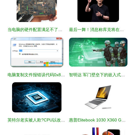
当电脑的硬件配置满足不了游戏或软件的要求时可以通过给电脑升级硬件
最后一舞！消息称库克将在本届WWDC完成任期收官演讲 计算机软硬件迎来新篇章
电脑复制文件报错误代码0x80071ac3无法完成操作解决方法（含软硬件原因）
智明达 军门壁垒下的嵌入式操作系统先锋
英特尔老实被人欺?CPU以改名为本变拐点
惠普Elitebook 1030 X360 G3笔记本安装Win10系统的完整操作教程（软硬件指南）